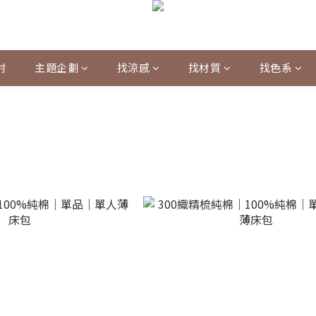
村
主題企劃
找涼感
找材質
找色系