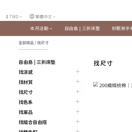
$
TWD
繁體中文
本月活動
自由島 | 三折床墊
好眠新手
全部商品
/
找尺寸
自由島 | 三折床墊
找尺寸
找涼感
找材質
找尺寸
找色系
找單品
找組合自由搭