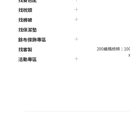
找雙色配
找枕頭
找棉被
找保潔墊
餘布傢飾專區
200織精梳棉｜1
找客製
活動專區