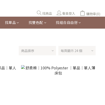
找商品
會員登入
購物車(0)
找單品
找雙色配
找組合自由搭
商品排序
每頁顯示 24 個