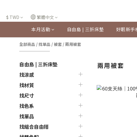
$
TWD
繁體中文
本月活動
自由島 | 三折床墊
好眠新手
全部商品
/
找單品
/
被套
/
兩用被套
自由島 | 三折床墊
兩用被套
找涼感
找材質
找尺寸
找色系
找單品
找組合自由搭