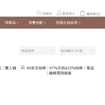
找商品
會員登入
購物車(0)
找單品
找雙色配
找組合自由搭
商品排序
每頁顯示 24 個