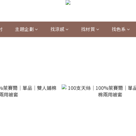
村
主題企劃
找涼感
找材質
找色系