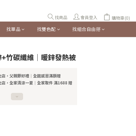
找商品
會員登入
購物車(0)
找單品
找雙色配
找組合自由搭
立即購買
鋅+竹碳纖維｜暖鋅發熱被
全店，父親節好禮｜全館感恩滿額贈
店，全家清涼一夏｜全家取件 滿1688 贈