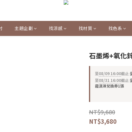
村
主題企劃
找涼感
找材質
找色系
石墨烯+氧化
至
08/09 16:00
截止
至
08/31 16:00
截止
全
霜淇淋兌換券1張
NT$9,680
NT$3,680