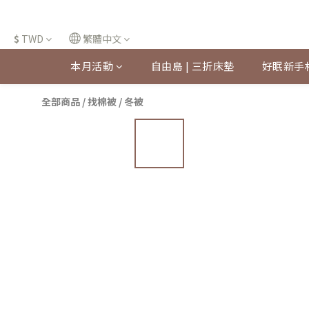
$
TWD
繁體中文
本月活動
自由島 | 三折床墊
好眠新手
全部商品
/
找棉被
/
冬被