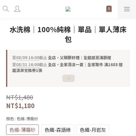
水洗棉｜100%純棉｜單品｜單人薄床
包
至
08/09 16:00
截止
全店，父親節好禮｜全館感恩滿額贈
至
08/31 16:00
截止
全店，全家清涼一夏｜全家取件 滿1688 贈
霜淇淋兌換券1張
NT$1,480
NT$1,180
顏色
: 色織-薄霧紗
色織-薄霧紗
色織-森語綠
色織-月岩灰