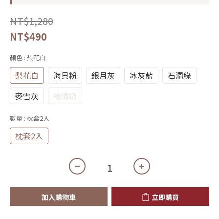
NT$1,280
NT$490
顏色
: 梨花白
梨花白
海貝粉
銀月灰
冰灰藍
石澗綠
麥雪灰
棕濱奶
數量
: 枕套2入
枕套2入
加入購物車
立即購買