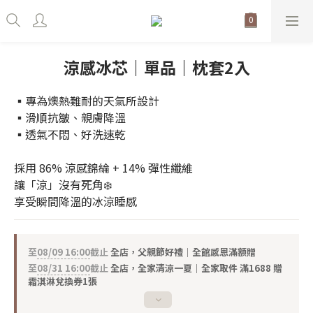
涼感冰芯｜單品｜枕套2入
▪專為燠熱難耐的天氣所設計
▪滑順抗皺、親膚降溫
▪透氣不悶、好洗速乾
採用 86% 涼感錦綸 + 14% 彈性纖維
讓「涼」沒有死角❄️
享受瞬間降溫的冰涼睡感
至
08/09 16:00
截止
全店，父親節好禮｜全館感恩滿額贈
至
08/31 16:00
截止
全店，全家清涼一夏｜全家取件 滿1688 贈
霜淇淋兌換券1張