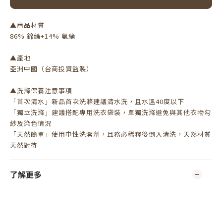
▲商品材質
86% 錦綸+14% 氨綸
▲產地
亞洲中國（台商投資監製）
▲洗滌保養注意事項
「首次清水」新品首次洗滌建議清水洗，且水溫40度以下
「獨立洗滌」建議搭配專用洗衣袋裝，單獨洗滌避免與其他衣物勾
紗及染色情況
「天然簡單」使用中性洗潔劑，且務必稀釋後倒入清洗，天然材質
天然對待
了解更多