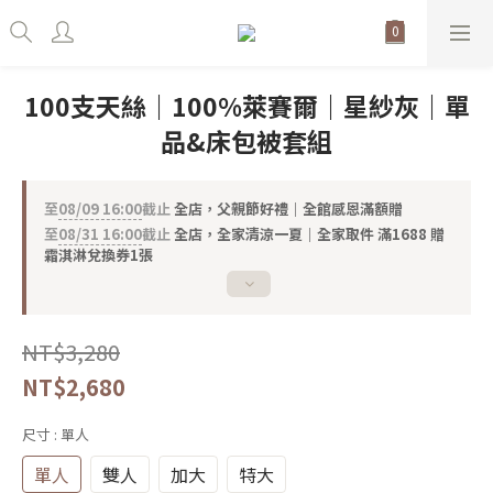
100支天絲｜100%萊賽爾｜星紗灰｜單
品&床包被套組
至
08/09 16:00
截止
全店，父親節好禮｜全館感恩滿額贈
至
08/31 16:00
截止
全店，全家清涼一夏｜全家取件 滿1688 贈
霜淇淋兌換券1張
NT$3,280
NT$2,680
尺寸
: 單人
單人
雙人
加大
特大