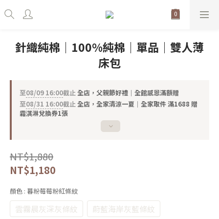
針織純棉｜100%純棉｜單品｜雙人薄
床包
至
08/09 16:00
截止
全店，父親節好禮｜全館感恩滿額贈
至
08/31 16:00
截止
全店，全家清涼一夏｜全家取件 滿1688 贈
霜淇淋兌換券1張
NT$1,880
NT$1,180
顏色
: 暮粉莓莓粉紅條紋
雲霧晨灰深灰條紋
蔚藍海岸灰藍條紋