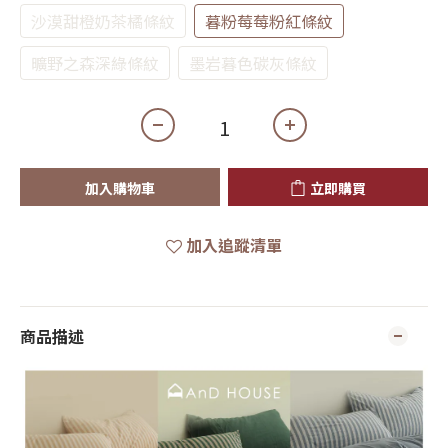
沙漠甜橙奶茶橘條紋
暮粉莓莓粉紅條紋
曠野之森深綠條紋
墨岩暮色碳灰條紋
加入購物車
立即購買
加入追蹤清單
商品描述