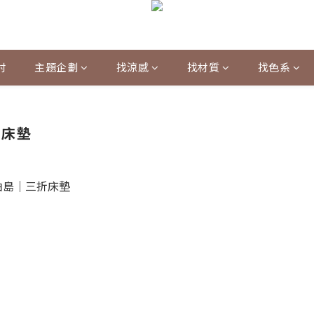
村
主題企劃
找涼感
找材質
找色系
折床墊