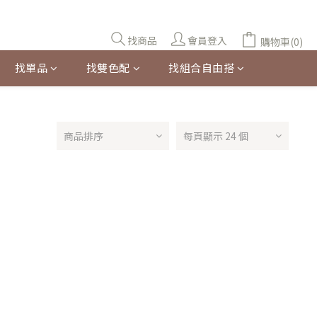
找商品
會員登入
購物車(0)
找單品
找雙色配
找組合自由搭
商品排序
每頁顯示 24 個