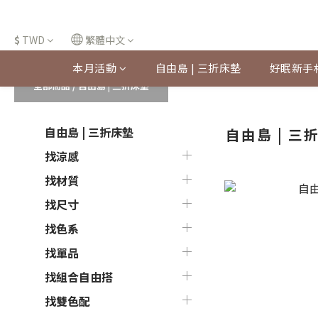
$
TWD
繁體中文
本月活動
自由島 | 三折床墊
好眠新手
全部商品
/
自由島 | 三折床墊
自由島 | 三折床墊
自由島 | 三
找涼感
找材質
找尺寸
找色系
找單品
找組合自由搭
找雙色配