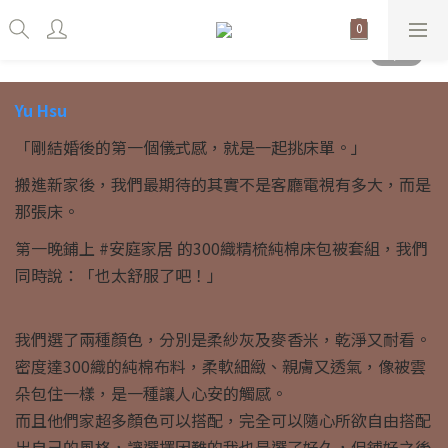
Yu Hsu
「剛結婚後的第一個儀式感，就是一起挑床單。」
搬進新家後，我們最期待的其實不是客廳電視有多大，而是
那張床。
第一晚鋪上 #安庭家居 的300織精梳純棉床包被套組，我們
同時說：「也太舒服了吧！」
我們選了兩種顏色，分別是柔紗灰及麥香米，乾淨又耐看。
密度達300織的純棉布料，柔軟細緻、親膚又透氣，像被雲
朵包住一樣，是一種讓人心安的觸感。
而且他們家超多顏色可以搭配，完全可以隨心所欲自由搭配
出自己的風格，讓選擇困難的我也是選了好久，但鋪好之後