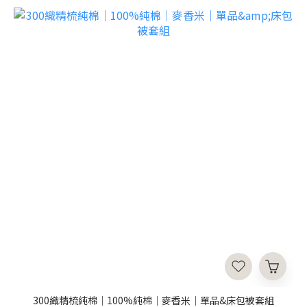
300織精梳純棉｜100%純棉｜麥香米｜單品&床包被套組