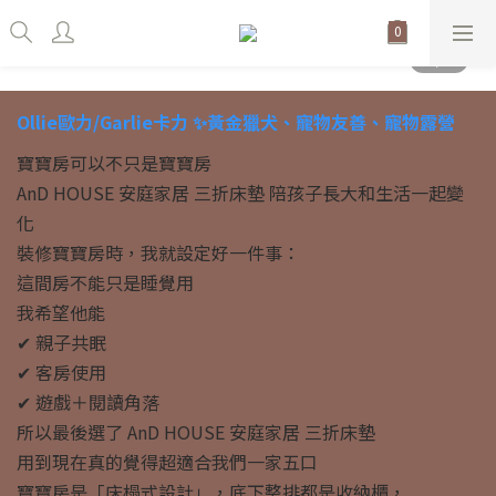
Ollie歐力/Garlie卡力 ✨黃金獵犬、寵物友善、寵物露營
寶寶房可以不只是寶寶房
AnD HOUSE 安庭家居 三折床墊 陪孩子長大和生活一起變
化
裝修寶寶房時，我就設定好一件事：
這間房不能只是睡覺用
我希望他能
✔ 親子共眠
✔ 客房使用
✔ 遊戲＋閱讀角落
所以最後選了 AnD HOUSE 安庭家居 三折床墊
用到現在真的覺得超適合我們一家五口
寶寶房是「床榻式設計」，底下整排都是收納櫃，