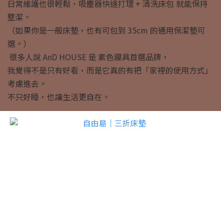
日常維護也很輕鬆，吸塵器快速打理 + 清洗床包 就能保持
整潔。
（如果你是一般床墊，也有可包到 35cm 的通用保潔墊可
選。）
很多人說 AnD HOUSE 是 素色寢具首選品牌，
我覺得不是只有好看，而是它真的有把「家裡的使用方式」
考慮進去。
不只好睡，也讓生活更自在。