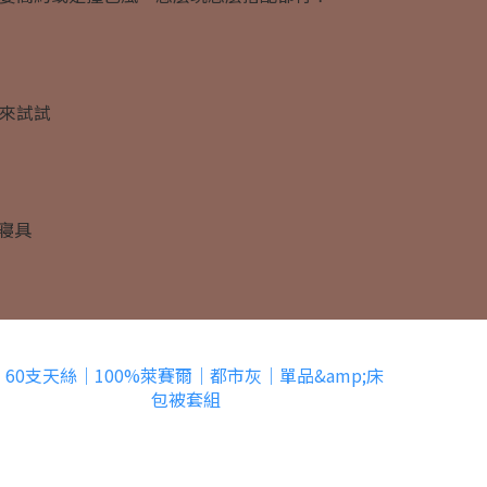
來試試
絲寢具