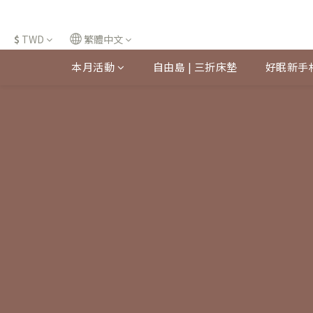
$
TWD
繁體中文
本月活動
自由島 | 三折床墊
好眠新手