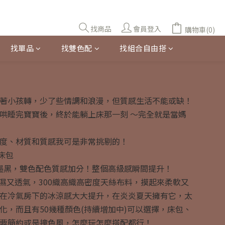
找商品
會員登入
購物車(0)
找單品
找雙色配
找組合自由搭
著小孩轉，少了些情調和浪漫，但質感生活不能或缺！
哄睡完寶寶後，終於能躺上床那一刻 ～完全就是當媽
度、材質和質感我可是非常挑剔的！
床包
墨黑，雙色配色質感加分！整個高級感瞬間提升！
吸濕又透氣，300織高織高密度天絲布料，摸起來柔軟又
在冷氣房下的冰涼感大大提升，在炎炎夏天擁有它，太
化，而且有50幾種顏色(持續增加中)可以選擇，床包、
要簡約或是撞色風，怎麼玩怎麼搭配都行！