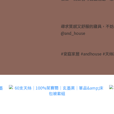
尋求質感又舒服的寢具，不妨
@and_house
#安庭家居 #andhouse #天