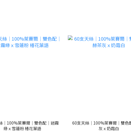
天絲｜100%萊賽爾｜雙色配｜迷霧
60支天絲｜100%萊賽爾｜雙色
綠ｘ雪蓮粉 椿花葉語
灰ｘ奶霜白