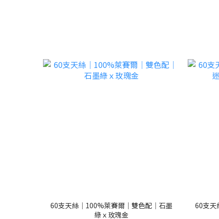
60支天絲｜100%萊賽爾｜雙色配｜石墨
60支
綠ｘ玫瑰金