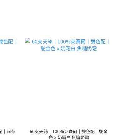
配｜赫茶
60支天絲｜100%萊賽爾｜雙色配｜駝金
色ｘ奶霜白 焦糖奶霜