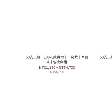
60支天絲｜100%萊賽爾｜千黛紫｜單品
60支
&床包被套組
NT$1,180 ~ NT$4,733
NT$6,280