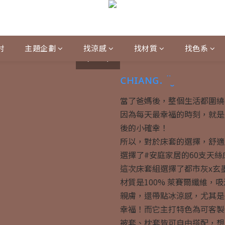
村
主題企劃
找涼感
找材質
找色系
prev
next
ᴄʜɪᴀɴɢ. ¨̮
當了爸媽後，整個生活都圍繞
因為每天最幸福的時刻，就是
後的小確幸！
所以，對於床套的選擇，舒適
選擇了#安庭家居的60支天絲
這次床套組選擇了都市灰x玄
材質是100% 萊賽爾纖維，
親膚，還帶點冰涼感，尤其是
幸福！而它主打特色為可客製
被套、枕套皆可自由搭配，想