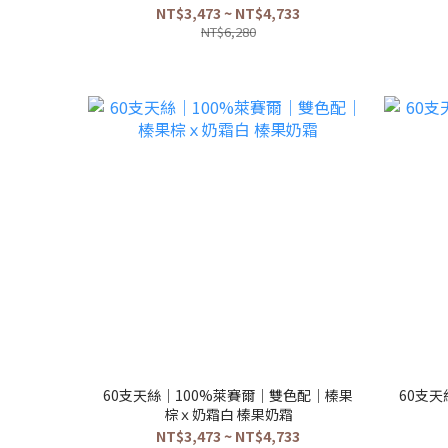
NT$3,473 ~ NT$4,733
NT$6,280
60支天絲｜100%萊賽爾｜雙色配｜榛果
60支
棕ｘ奶霜白 榛果奶霜
NT$3,473 ~ NT$4,733