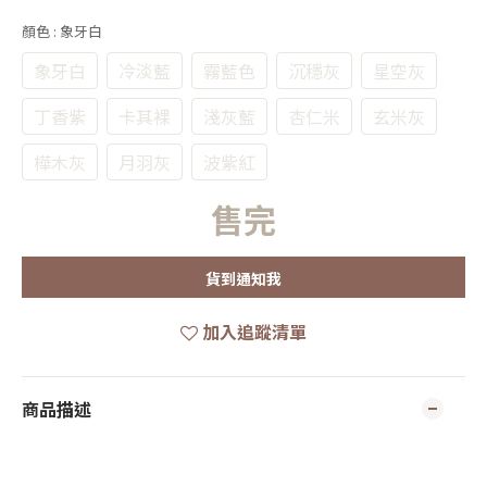
顏色
: 象牙白
象牙白
冷淡藍
霧藍色
沉穩灰
星空灰
丁香紫
卡其裸
淺灰藍
杏仁米
玄米灰
樺木灰
月羽灰
波紫紅
售完
貨到通知我
加入追蹤清單
商品描述