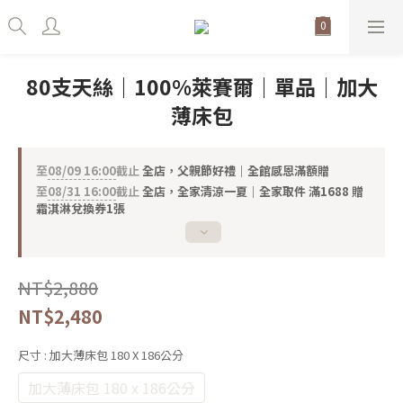
80支天絲｜100%萊賽爾｜單品｜加大
薄床包
至
08/09 16:00
截止
全店，父親節好禮｜全館感恩滿額贈
至
08/31 16:00
截止
全店，全家清涼一夏｜全家取件 滿1688 贈
霜淇淋兌換券1張
NT$2,880
NT$2,480
尺寸
: 加大薄床包 180 X 186公分
加大薄床包 180 x 186公分