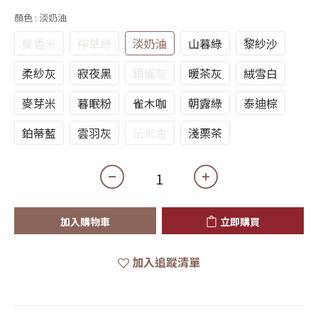
顏色
: 淡奶油
麥香米
檸草綠
淡奶油
山暮綠
黎紗沙
柔紗灰
寂夜黑
銀嵐灰
暖茶灰
絨雪白
麥芽米
暮眠粉
雀木咖
朝露綠
泰迪棕
鉑蒂藍
雲羽灰
沄米杏
淺栗茶
加入購物車
立即購買
加入追蹤清單