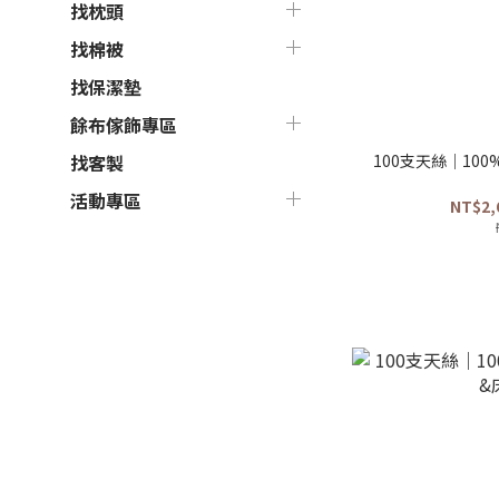
找枕頭
找棉被
找保潔墊
餘布傢飾專區
100支天絲｜10
找客製
活動專區
NT$2,