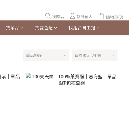
找商品
會員登入
購物車(0)
找單品
找雙色配
找組合自由搭
商品排序
每頁顯示 24 個