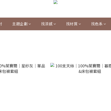
村
主題企劃
找涼感
找材質
找色系