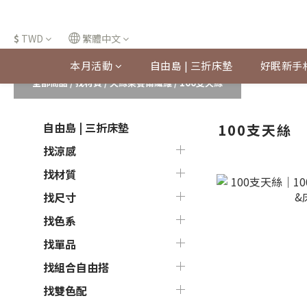
$
TWD
繁體中文
本月活動
自由島 | 三折床墊
好眠新手
全部商品
/
找材質
/
天絲萊賽爾纖維
/
100支天絲
自由島 | 三折床墊
100支天絲
找涼感
找材質
找尺寸
找色系
找單品
找組合自由搭
找雙色配