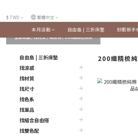
$
TWD
繁體中文
本月活動
自由島 | 三折床墊
好眠新手
全部商品
/
找材質
/
精梳棉
/
200織精梳純棉
自由島 | 三折床墊
200織精梳
找涼感
找材質
找尺寸
找色系
找單品
找組合自由搭
找雙色配