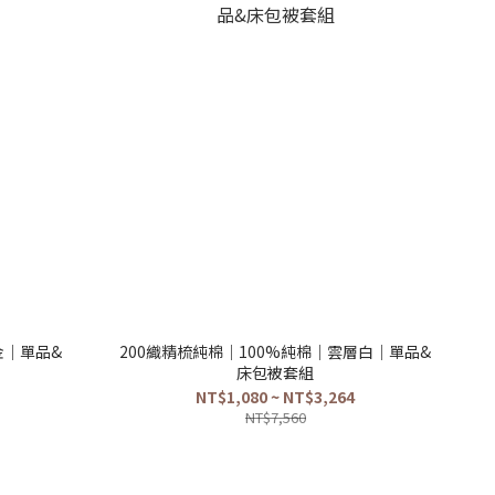
金｜單品&
200織精梳純棉｜100%純棉｜雲層白｜單品&
床包被套組
NT$1,080 ~ NT$3,264
NT$7,560