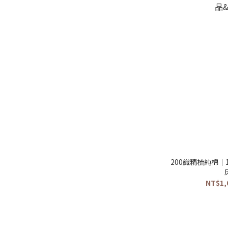
200織精梳純棉｜
NT$1,