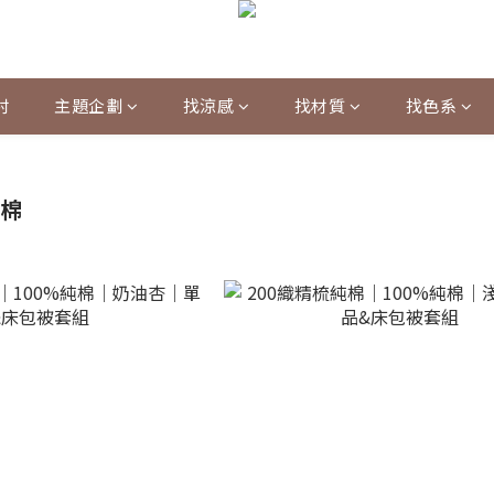
村
主題企劃
找涼感
找材質
找色系
純棉