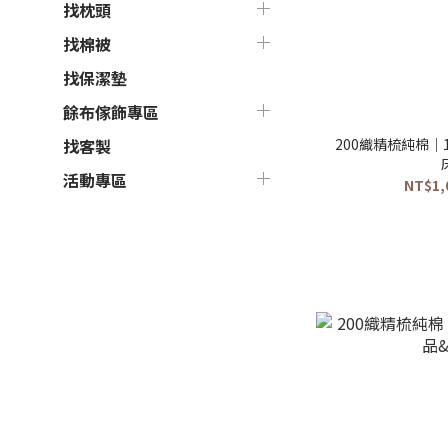
找枕頭
找棉被
找保潔墊
餘布傢飾專區
200織精梳純棉｜
找客製
活動專區
NT$1,