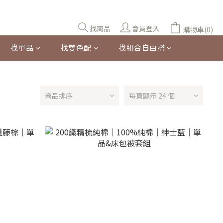
找商品
會員登入
購物車(0)
找單品
找雙色配
找組合自由搭
商品排序
每頁顯示 24 個