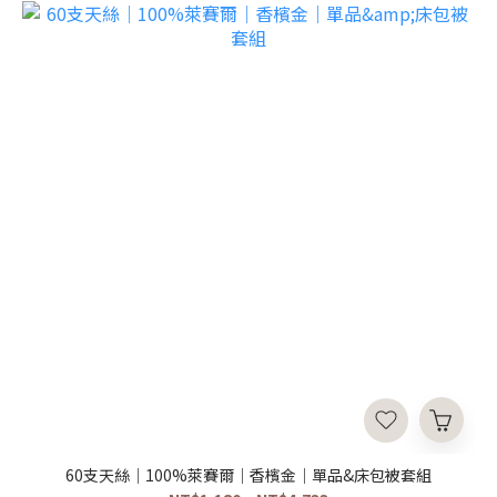
60支天絲｜100%萊賽爾｜香檳金｜單品&床包被套組