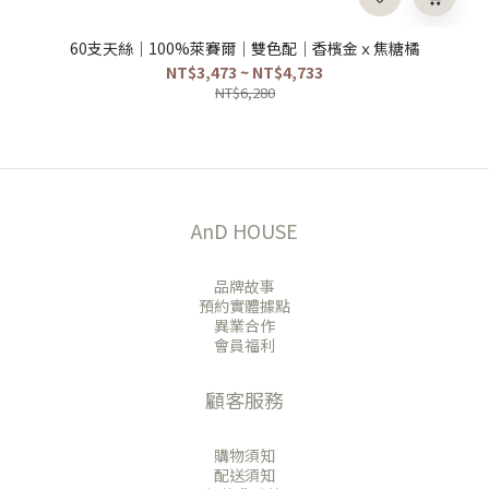
60支天絲｜100%萊賽爾｜雙色配｜香檳金ｘ焦糖橘
NT$3,473 ~ NT$4,733
NT$6,280
AnD HOUSE
品牌故事
預約實體據點
異業合作
會員福利
顧客服務
購物須知
配送須知