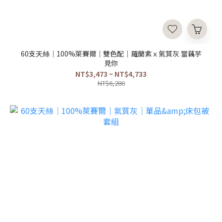
60支天絲｜100%萊賽爾｜雙色配｜羅蘭紫ｘ氣質灰 當藕芋
見你
NT$3,473 ~ NT$4,733
NT$6,280