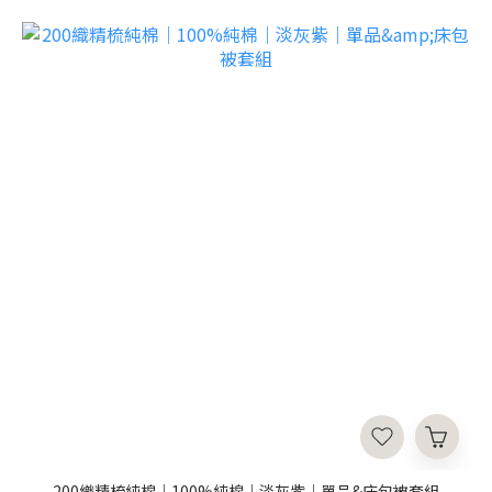
200織精梳純棉｜100%純棉｜淡灰紫｜單品&床包被套組