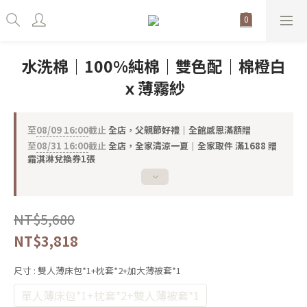
水洗棉｜100%純棉｜雙色配｜棉橙白
ｘ薄霧紗
至
08/09 16:00
截止
全店，父親節好禮｜全館感恩滿額贈
至
08/31 16:00
截止
全店，全家清涼一夏｜全家取件 滿1688 贈
霜淇淋兌換券1張
NT$5,680
NT$3,818
尺寸
: 雙人薄床包*1+枕套*2+加大薄被套*1
單人薄床包*1+枕套*2+雙人薄被套*1