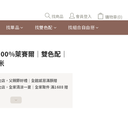
找商品
會員登入
購物車(0)
找單品
找雙色配
找組合自由搭
立即購買
100%萊賽爾｜雙色配｜
米
全店，父親節好禮｜全館感恩滿額贈
店，全家清涼一夏｜全家取件 滿1688 贈