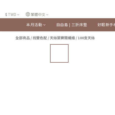
$
TWD
繁體中文
本月活動
自由島 | 三折床墊
好眠新手
全部商品
/
找雙色配
/
天絲萊賽爾纖維
/
100支天絲