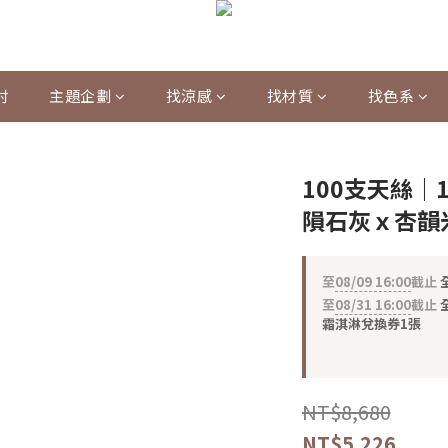
村
主題企劃
找涼感
找材質
找色系
100支天絲｜
隕石灰ｘ杏韻
至
08/09 16:00
截止
至
08/31 16:00
截止
全
霜淇淋兌換券1張
NT$8,680
NT$5,226