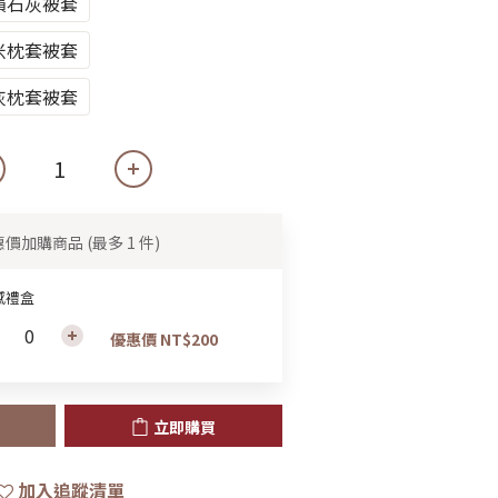
隕石灰被套
米枕套被套
灰枕套被套
惠價加購商品
(最多 1 件)
感禮盒
優惠價 NT$200
立即購買
加入追蹤清單