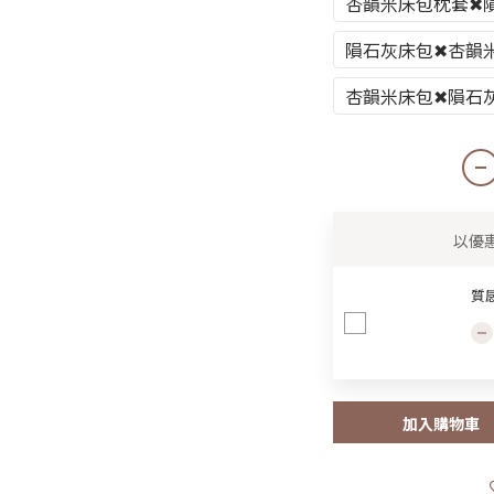
杏韻米床包枕套✖
隕石灰床包✖杏韻
杏韻米床包✖隕石
以優
質
加入購物車