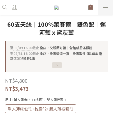
60支天絲｜100%萊賽爾｜雙色配｜運
河藍ｘ黛灰藍
至
08/09 16:00
截止
全店，父親節好禮｜全館感恩滿額贈
至
08/31 16:00
截止
全店，全家清涼一夏｜全家取件 滿1688 贈
霜淇淋兌換券1張
NT$4,800
NT$3,473
尺寸
: 單人薄床包*1+枕套*2+雙人薄被套*1
單人薄床包*1+枕套*2+雙人薄被套*1