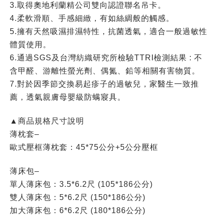
3.取得奧地利蘭精公司雙向認證聯名吊卡。
4.柔軟滑順、手感細緻，有如絲綢般的觸感。
5.擁有天然吸濕排濕特性，抗菌透氣，適合一般過敏性
體質使用。
6.通過SGS及台灣紡織研究所檢驗TTRI檢測結果 : 不
含甲醛、游離性螢光劑、偶氮、鉛等相關有害物質。
7.對於因季節交換易起疹子的過敏兒，家醫生一致推
薦，透氣親膚母嬰級防螨寢具。
▲商品規格尺寸說明
薄枕套–
歐式壓框薄枕套：45*75公分+5公分壓框
薄床包–
單人薄床包：3.5*6.2尺 (105*186公分)
雙人薄床包：5*6.2尺 (150*186公分)
加大薄床包：6*6.2尺 (180*186公分)