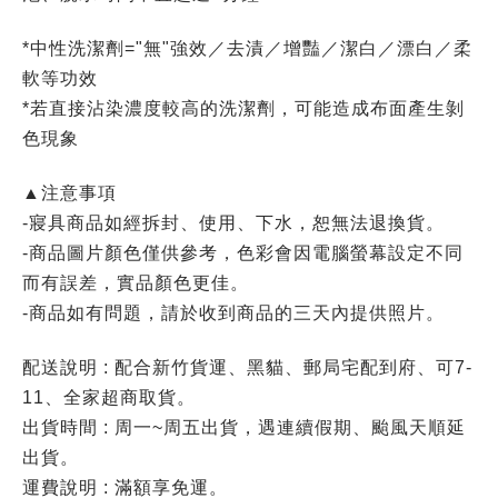
*中性洗潔劑="無"強效／去漬／增豔／潔白／漂白／柔
軟等功效
*若直接沾染濃度較高的洗潔劑，可能造成布面產生剝
色現象
▲注意事項
-寢具商品如經拆封、使用、下水，恕無法退換貨。
-商品圖片顏色僅供參考，色彩會因電腦螢幕設定不同
而有誤差，實品顏色更佳。
-商品如有問題，請於收到商品的三天內提供照片。
配送說明 : 配合新竹貨運、黑貓、郵局宅配到府、可7-
11、全家超商取貨。
出貨時間 : 周一~周五出貨，遇連續假期、颱風天順延
出貨。
運費說明 : 滿額享免運。