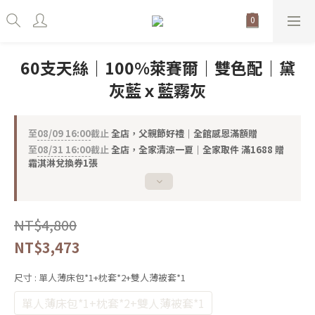
60支天絲｜100%萊賽爾｜雙色配｜黛
灰藍ｘ藍霧灰
至
08/09 16:00
截止
全店，父親節好禮｜全館感恩滿額贈
至
08/31 16:00
截止
全店，全家清涼一夏｜全家取件 滿1688 贈
霜淇淋兌換券1張
NT$4,800
NT$3,473
尺寸
: 單人薄床包*1+枕套*2+雙人薄被套*1
單人薄床包*1+枕套*2+雙人薄被套*1