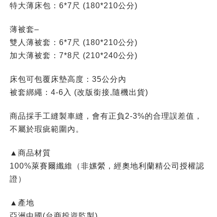
特大薄床包：6*7尺 (180*210公分)
薄被套–
雙人薄被套：6*7尺 (180*210公分)
加大薄被套：7*8尺 (210*240公分)
床包可包覆床墊高度：35公分內
被套綁繩：4-6入 (改版銜接,隨機出貨)
商品採手工縫製車縫，會有正負2-3%的合理誤差值，
不屬於瑕疵範圍內。
▲商品材質
100%萊賽爾纖維（非嫘縈，經奧地利蘭精公司授權認
證）
▲產地
亞洲中國(台商投資監製)