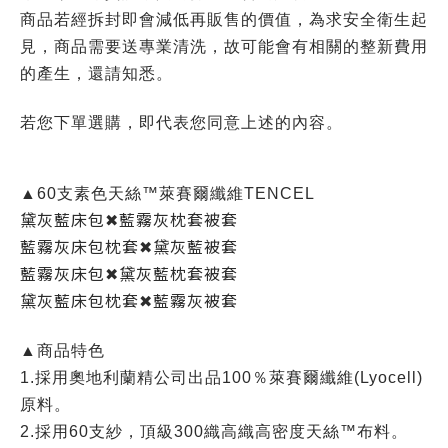
商品若經拆封即會減低再販售的價值，為求安全衛生起
見，商品需要送專業清洗，故可能會有相關的整新費用
的產生，還請知悉。
若您下單選購，即代表您同意上述的內容。
▲60支素色天絲™萊賽爾纖維TENCEL
黛灰藍床包✖藍霧灰枕套被套
藍霧灰床包枕套✖黛灰藍被套
藍霧灰床包✖黛灰藍枕套被套
黛灰藍床包枕套✖藍霧灰被套
▲商品特色
1.採用奧地利蘭精公司出品100％萊賽爾纖維(Lyocell)
原料。
2.採用60支紗，頂級300織高織高密度天絲™布料。