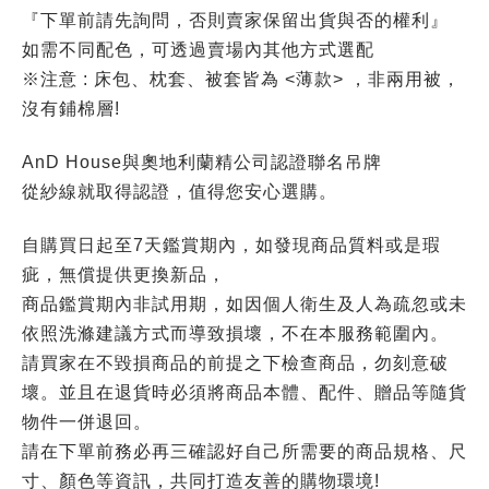
『下單前請先詢問，否則賣家保留出貨與否的權利』
如需不同配色，可透過賣場內其他方式選配
※注意 : 床包、枕套、被套皆為 <薄款> ，非兩用被，
沒有鋪棉層!
AnD House與奧地利蘭精公司認證聯名吊牌
從紗線就取得認證，值得您安心選購。
自購買日起至7天鑑賞期內，如發現商品質料或是瑕
疵，無償提供更換新品，
商品鑑賞期內非試用期，如因個人衛生及人為疏忽或未
依照洗滌建議方式而導致損壞，不在本服務範圍內。
請買家在不毀損商品的前提之下檢查商品，勿刻意破
壞。並且在退貨時必須將商品本體、配件、贈品等隨貨
物件一併退回。
請在下單前務必再三確認好自己所需要的商品規格、尺
寸、顏色等資訊，共同打造友善的購物環境!