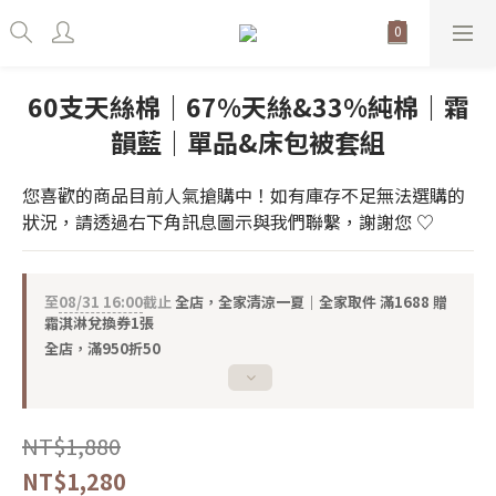
60支天絲棉｜67%天絲&33%純棉｜霜
韻藍｜單品&床包被套組
您喜歡的商品目前人氣搶購中！如有庫存不足無法選購的
狀況，請透過右下角訊息圖示與我們聯繫，謝謝您 ♡
至
08/31 16:00
截止
全店，全家清涼一夏｜全家取件 滿1688 贈
霜淇淋兌換券1張
全店，滿950折50
NT$1,880
NT$1,280